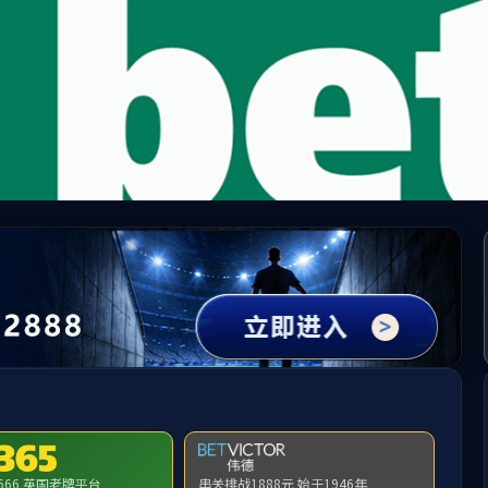
国官网
新闻中心
新品技术展示
产品中心
投资者关系
国·威廉希尔(WilliamHill)中文官网-Official Websi