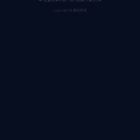
liamhill英国
新闻中心
新品技术展示
产品中心
公司要闻
检测技术
介
行业资讯
特种车辆
hill
学术论坛
焙烧装置
果
特种焊接
质
危固废处理
怀
节能新材料
特种装备